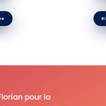
ne
B
Florian pour la